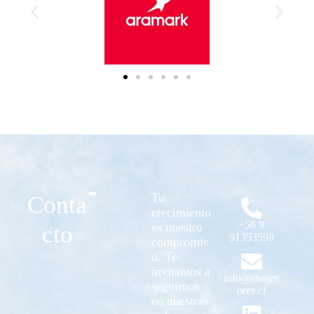
Tu
Conta
crecimiento
+56 9
es nuestro
cto
91353598
compromis
o. Te
invitamos a
info@rhases
seguirnos
ores.cl
en nuestras