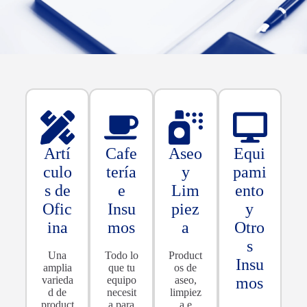
Artí
Cafe
Aseo
Equi
culo
tería
y
pami
s de
e
Lim
ento
Ofic
Insu
piez
y
ina
mos
a
Otro
s
Una
Todo lo
Product
Insu
amplia
que tu
os de
varieda
equipo
aseo,
mos
d de
necesit
limpiez
product
a para
a e