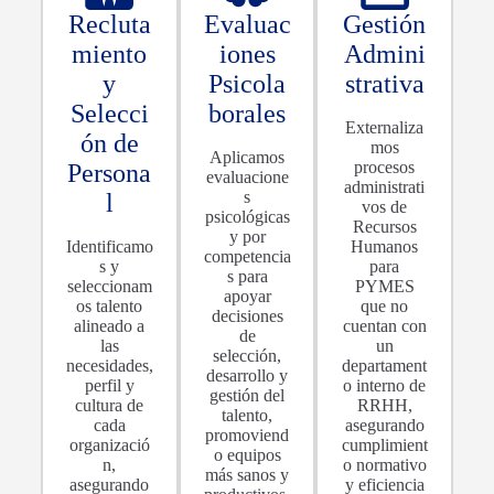
Recluta
Evaluac
Gestión
miento
iones
Admini
y
Psicola
strativa
Selecci
borales
Externaliza
ón de
mos
Aplicamos
procesos
Persona
evaluacione
administrati
s
l
vos de
psicológicas
Recursos
y por
Identificamo
Humanos
competencia
s y
para
s para
seleccionam
PYMES
apoyar
os talento
que no
decisiones
alineado a
cuentan con
de
las
un
selección,
necesidades,
departament
desarrollo y
perfil y
o interno de
gestión del
cultura de
RRHH,
talento,
cada
asegurando
promoviend
organizació
cumplimient
o equipos
n,
o normativo
más sanos y
asegurando
y eficiencia