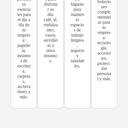
Solucio
os
disfruta
higiene
nes
esencia
r su
para
comple
les para
día:
manten
mentari
el día a
café, té,
er
as para
día de
endulza
espacio
tu
tu
ntes,
s de
empres
empres
vasos,
trabajo
a:
a:
servillet
limpios
tecnolo
papeler
as y
,
gía,
ía,
otros
seguros
accesor
insumo
insumo
y
ios,
s de
s.
saludab
protecc
escritur
les.
ión
a,
persona
carpeta
l y más.
s,
archiva
dores y
más.